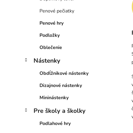
Penové pečiatky
Penové hry
Podložky
Oblečenie
Nástenky
Obdĺžnikové nástenky
Dizajnové nástenky
Mininástenky
Pre školy a školky
Podlahové hry