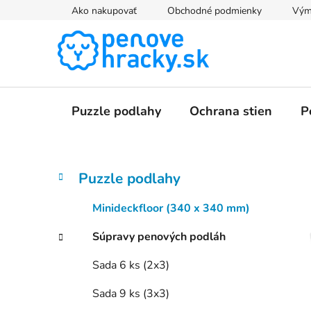
Prejsť
Ako nakupovať
Obchodné podmienky
Výme
na
obsah
Puzzle podlahy
Ochrana stien
P
B
K
Preskočiť
Puzzle podlahy
a
kategórie
o
t
č
Minideckfloor (340 x 340 mm)
e
n
g
Súpravy penových podláh
ý
ó
p
r
Sada 6 ks (2x3)
i
a
e
n
Sada 9 ks (3x3)