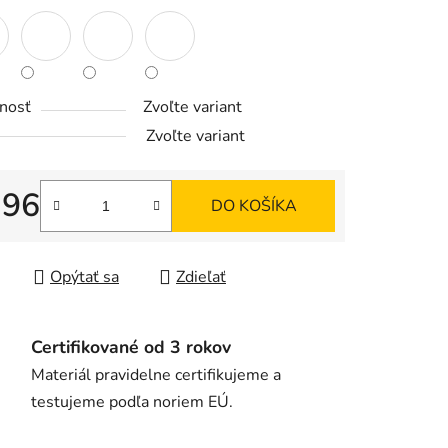
iek.
nosť
Zvoľte variant
Zvoľte variant
,96
DO KOŠÍKA
tková cena:
Opýtať sa
Zdieľať
Certifikované od 3 rokov
Materiál pravidelne certifikujeme a
testujeme podľa noriem EÚ.