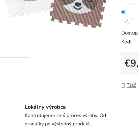
5
hviezdič
Dostup
Kód:
€9
Jedno
Tlač
Lokálny výrobca
Kontrolujeme celý proces výroby. Od
granulky po výsledný produkt.