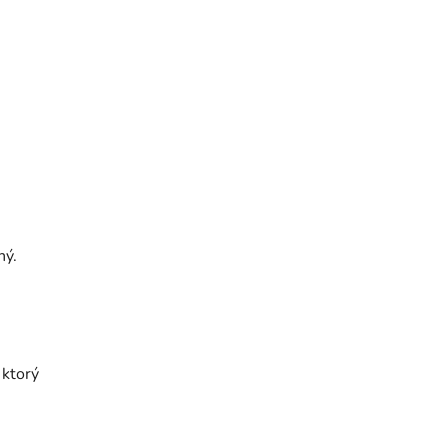
ný.
 ktorý