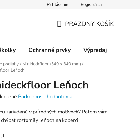
Prihlásenie
Registrácia
ienky ochrany osobných údajov
Kontakty
PRÁZDNY KOŠÍK
NÁKUPNÝ
KOŠÍK
školky
Ochranné prvky
Výpredaj
e podlahy
/
Minideckfloor (340 x 340 mm)
/
floor Leňoch
ideckfloor Leňoch
rné
notené
Podrobnosti hodnotenia
enie
bu zariadenú v prírodných motívoch? Potom vám
tu
chýbať roztomilý leňoch na koberci.
sť