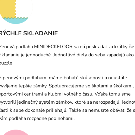
RÝCHLE SKLADANIE
Penová podlaha MINIDECKFLOOR sa dá poskladať za krátky čas
Skladanie je jednoduché. Jednotlivé diely do seba zapadajú ako
puzzle.
S penovými podlahami máme bohaté skúsenosti a neustále
vyvíjame lepšie zámky. Spolupracujeme so školami a škôlkami,
športovými centrami a klubmi voľného času. Vďaka tomu sme
vytvorili jedinečný systém zámkov, ktoré sa nerozpadajú. Jedno
časti k sebe dokonale priliehajú. Takže sa nemusíte obávať, že 
vám podlaha rozpadne pod nohami.