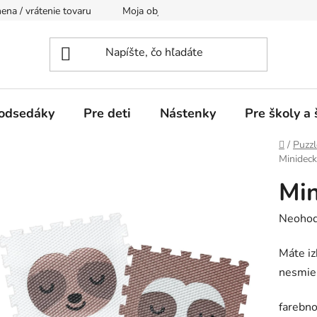
na / vrátenie tovaru
Moja objednávka
Doprava
Podm
odsedáky
Pre deti
Nástenky
Pre školy a 
Domov
/
Puzzl
Minideck
Min
Prieme
Neohod
hodnot
Máte iz
produk
nesmie 
je
0,0
farebno
z