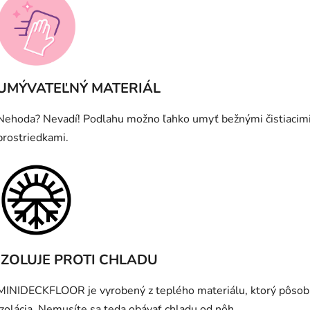
UMÝVATEĽNÝ MATERIÁL
Nehoda? Nevadí! Podlahu možno ľahko umyť bežnými čistiacim
prostriedkami.
IZOLUJE PROTI CHLADU
MINIDECKFLOOR je vyrobený z teplého materiálu, ktorý pôsob
izolácia. Nemusíte sa teda obávať chladu od nôh.