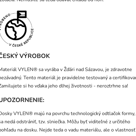
ČESKÝ VÝROBOK
Materiál VYLEN® sa vyrába v Žďári nad Sázavou, je zdravotne
nezávadný. Tento materiál je pravidelne testovaný a certifikova
Zamilujete si ho vďaka jeho dlhej životnosti - neroztrhne sa!
UPOZORNENIE:
Dosky VYLEN® majú na povrchu technologický odtlačok formy,
sa nedá odstrániť, tzv. slniečka. Môžu byť viditeľné z určitého
pohľadu na dosku. Nejde teda o vadu materiálu, ale o vlastnosť