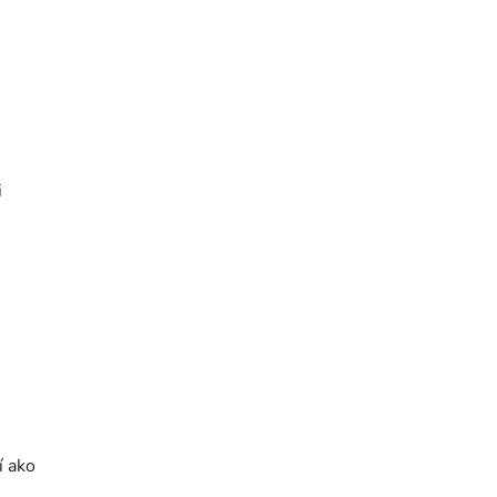
i
í ako