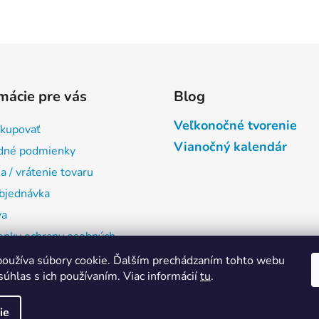
mácie pre vás
Blog
Veľkonočné tvorenie
kupovať
Vianočný kalendár
dné podmienky
 / vrátenie tovaru
bjednávka
va
nky ochrany osobných
oužíva súbory cookie. Ďalším prechádzaním tohto webu
ty
súhlas s ich používaním. Viac informácií
tu
.
ie