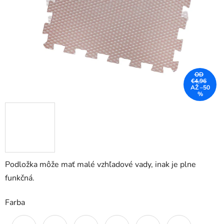
OD
€4,96
AŽ –50
%
Podložka môže mať malé vzhľadové vady, inak je plne
funkčná.
Farba