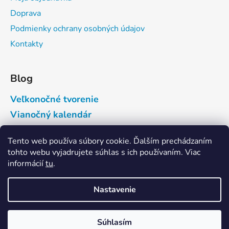
Doprava
Podmienky ochrany osobných údajov
Kontakty
Blog
Veľkonočné tvorenie
Vianočný kalendár
Tento web používa súbory cookie. Ďalším prechádzaním
Prijímame online platby
tohto webu vyjadrujete súhlas s ich používaním. Viac
informácií
tu
.
Nastavenie
Súhlasím
Vytvoril Shoptet