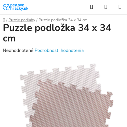
Prejsť
Hľadať
NÁKUP
na
KOŠÍK
obsah
Domov
/
Puzzle podlahy
/
Puzzle podložka 34 x 34 cm
Puzzle podložka 34 x 34
cm
Priemerné
Neohodnotené
Podrobnosti hodnotenia
hodnotenie
produktu
je
0,0
z
5
hviezdičiek.