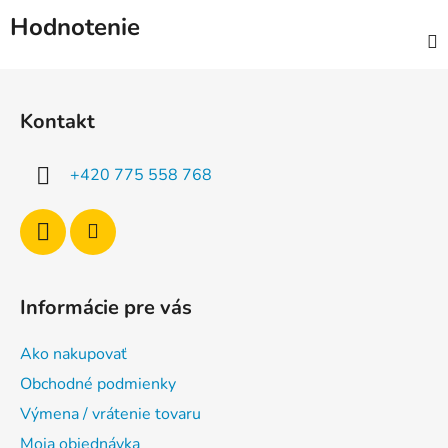
Hodnotenie
Z
á
Kontakt
p
ä
+420 775 558 768
t
i
e
Informácie pre vás
Ako nakupovať
Obchodné podmienky
Výmena / vrátenie tovaru
Moja objednávka