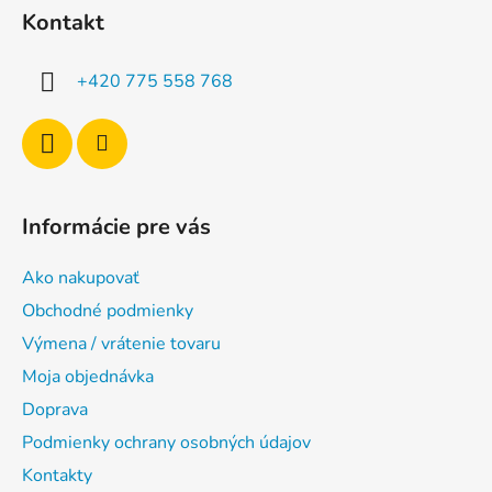
á
Kontakt
p
ä
+420 775 558 768
t
i
e
Informácie pre vás
Ako nakupovať
Obchodné podmienky
Výmena / vrátenie tovaru
Moja objednávka
Doprava
Podmienky ochrany osobných údajov
Kontakty