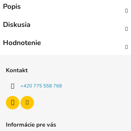
Popis
Diskusia
Hodnotenie
Z
á
Kontakt
p
ä
+420 775 558 768
t
i
e
Informácie pre vás