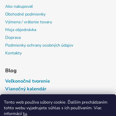
Ako nakupovať
Obchodné podmienky
Výmena / vrátenie tovaru
Moja objednávka
Doprava
Podmienky ochrany osobných údajov
Kontakty
Blog
Veľkonočné tvorenie
Vianočný kalendár
Tento web používa súbory cookie. Ďalším prechádzaním
Prijímame online platby
tohto webu vyjadrujete súhlas s ich používaním. Viac
informácií
tu
.