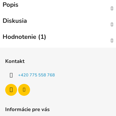
Popis
Diskusia
Hodnotenie (1)
Z
á
Kontakt
p
ä
+420 775 558 768
t
i
e
Informácie pre vás