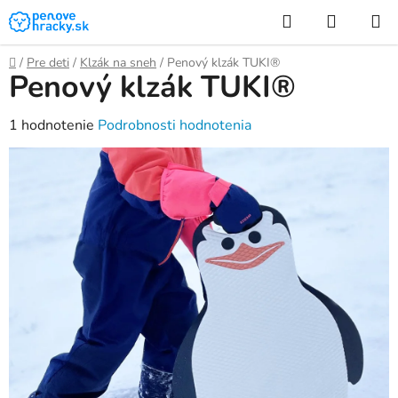
Prejsť
Hľadať
NÁKUP
na
KOŠÍK
obsah
Domov
/
Pre deti
/
Klzák na sneh
/
Penový klzák TUKI®
Penový klzák TUKI®
Priemerné
1 hodnotenie
Podrobnosti hodnotenia
hodnotenie
produktu
je
5,0
z
5
hviezdičiek.