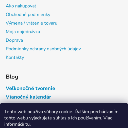
Ako nakupovať
Obchodné podmienky
Výmena / vrátenie tovaru
Moja objednávka
Doprava
Podmienky ochrany osobných údajov
Kontakty
Blog
Veľkonočné tvorenie
Vianočný kalendár
Tento web používa súbory cookie. Ďalším prechádzaním
Prijímame online platby
tohto webu vyjadrujete súhlas s ich používaním. Viac
informácií
tu
.