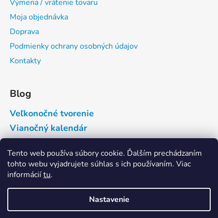
Výmena / vrátenie tovaru
Moja objednávka
Doprava
Podmienky ochrany osobných údajov
Kontakty
Blog
Veľkonočné tvorenie
Vianočný kalendár
Tento web používa súbory cookie. Ďalším prechádzaním
Prijímame online platby
tohto webu vyjadrujete súhlas s ich používaním. Viac
informácií
tu
.
Nastavenie