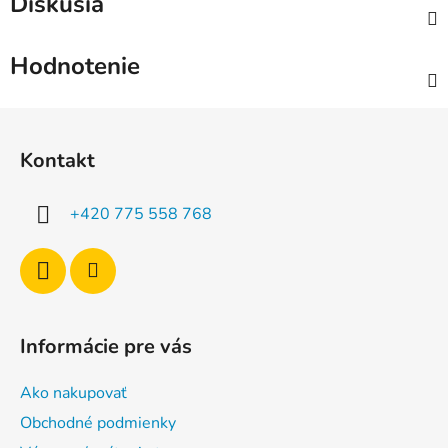
Diskusia
Hodnotenie
Z
á
Kontakt
p
ä
+420 775 558 768
t
i
e
Informácie pre vás
Ako nakupovať
Obchodné podmienky