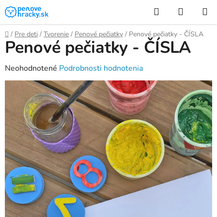
Prejsť
Hľadať
NÁKUP
na
KOŠÍK
obsah
Domov
/
Pre deti
/
Tvorenie
/
Penové pečiatky
/
Penové pečiatky - ČÍSLA
Penové pečiatky - ČÍSLA
Priemerné
Neohodnotené
Podrobnosti hodnotenia
hodnotenie
produktu
je
0,0
z
5
hviezdičiek.