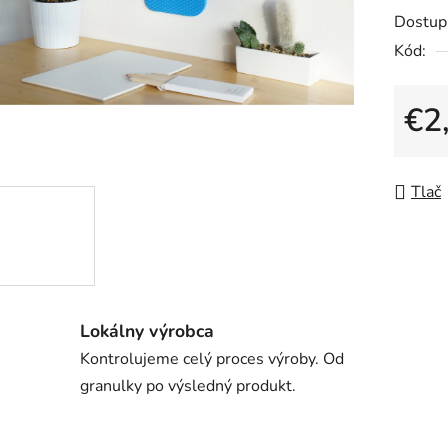
0,0
Dostup
z
Kód:
5
hviezdič
€2
Jedno
Tlač
Lokálny výrobca
Kontrolujeme celý proces výroby. Od
granulky po výsledný produkt.