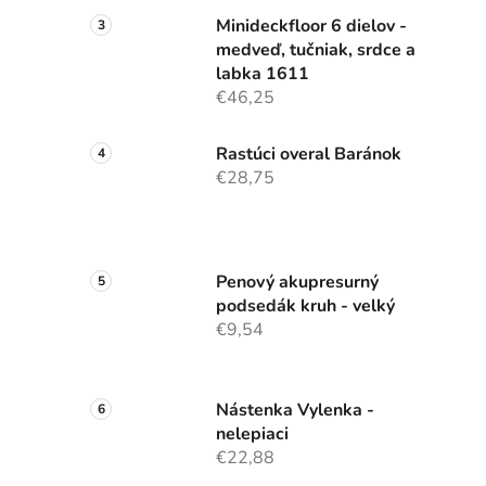
Minideckfloor 6 dielov -
medveď, tučniak, srdce a
labka 1611
€46,25
Rastúci overal Baránok
€28,75
Penový akupresurný
podsedák kruh - velký
€9,54
Nástenka Vylenka -
nelepiaci
€22,88