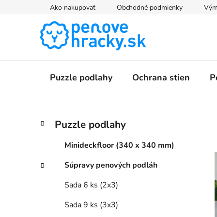
Prejsť
Ako nakupovať
Obchodné podmienky
Výme
na
obsah
Puzzle podlahy
Ochrana stien
P
B
K
Preskočiť
Puzzle podlahy
a
kategórie
o
t
č
Minideckfloor (340 x 340 mm)
e
n
g
Súpravy penových podláh
ý
ó
p
r
Sada 6 ks (2x3)
i
a
e
n
Sada 9 ks (3x3)