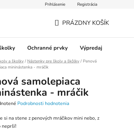
Prihlásenie
Registrácia
ienky ochrany osobných údajov
Kontakty
PRÁZDNY KOŠÍK
NÁKUPNÝ
KOŠÍK
školky
Ochranné prvky
Výpredaj
koly a školky
/
Nástenky pre školy a škôlky
/
Penová
aca mininástenka - mráčik
ová samolepiaca
inástenka - mráčik
rné
notené
Podrobnosti hodnotenia
enie
e si na stene z penových mráčikov mini nebo, z
tu
 neprší!