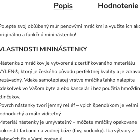
Popis
Hodnotenie
Polepte svoj obľúbený múr penovými mráčikmi a využite ich ak
originálnu a funkčnú mininástenku!
VLASTNOSTI MININÁSTENKY
Nástenka z mráčikov je vytvorená z certifikovaného materiálu
VYLEN®, ktorý je českého pôvodu perfektnej kvality a je zdrav
nezávadný. Vďaka samolepiacej vrstve mráčika ľahko nalepíte
kdekoľvek vo Vašom byte alebo kancelárii bez použitia hmoždin
klinčekov.
Povrch nástenky tvorí jemný reliéf – vpich špendlíkom je veľmi
jednoduchý a málo viditeľný.
Materiál nástenky je umývateľný – môžete mráčiky opakovane
pokresliť farbami na vodnej báze (fixy, vodovky). Iba výtvory z
liehových fix s Vami zostanú!