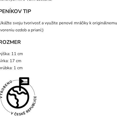
PENÍKOV TIP
Ukážte svoju tvorivosť a využite penové mráčiky k originálnem
tvoreniu ozdob a prianí;)
ROZMER
výška: 11 cm
šírka: 17 cm
hrúbka: 1 cm