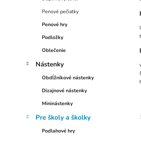
Penové pečiatky
Penové hry
Podložky
Oblečenie
Nástenky
Obdĺžnikové nástenky
Dizajnové nástenky
Mininástenky
Pre školy a školky
Podlahové hry