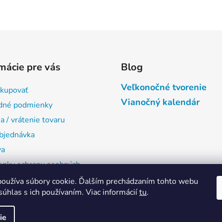
mácie pre vás
Blog
Veľkonočné tvorenie
kupovať
Vianočný kalendár
dné podmienky
 / vrátenie tovaru
bjednávka
va
nky ochrany osobných
oužíva súbory cookie. Ďalším prechádzaním tohto webu
ty
súhlas s ich používaním. Viac informácií
tu
.
ie