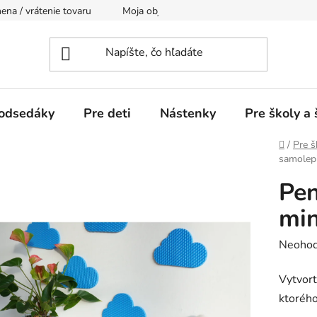
na / vrátenie tovaru
Moja objednávka
Doprava
Podm
odsedáky
Pre deti
Nástenky
Pre školy a 
Domov
/
Pre š
samolepi
Pen
min
Prieme
Neohod
hodnot
Vytvort
produk
ktorého
je