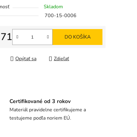
nosť
Skladom
700-15-0006
iek.
,71
DO KOŠÍKA
tková cena:
Opýtať sa
Zdieľať
Certifikované od 3 rokov
Materiál pravidelne certifikujeme a
testujeme podľa noriem EÚ.