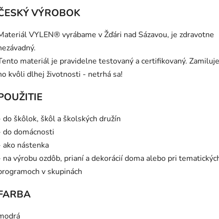
ČESKÝ VÝROBOK
Materiál VYLEN® vyrábame v Žďári nad Sázavou, je zdravotne
nezávadný.
Tento materiál je pravidelne testovaný a certifikovaný. Zamiluje
ho kvôli dlhej životnosti - netrhá sa!
POUŽITIE
- do škôlok, škôl a školských družín
- do domácnosti
- ako nástenka
- na výrobu ozdôb, prianí a dekorácií doma alebo pri tematickýc
programoch v skupinách
FARBA
modrá