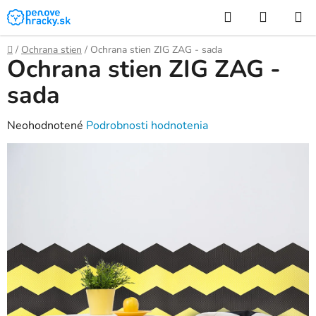
Prejsť
Hľadať
NÁKUP
na
KOŠÍK
obsah
Domov
/
Ochrana stien
/
Ochrana stien ZIG ZAG - sada
Ochrana stien ZIG ZAG -
sada
Priemerné
Neohodnotené
Podrobnosti hodnotenia
hodnotenie
produktu
je
0,0
z
5
hviezdičiek.