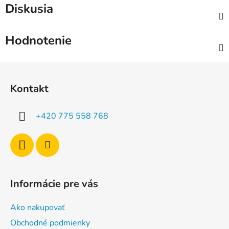
Diskusia
Hodnotenie
Z
á
Kontakt
p
ä
+420 775 558 768
t
i
e
Informácie pre vás
Ako nakupovať
Obchodné podmienky