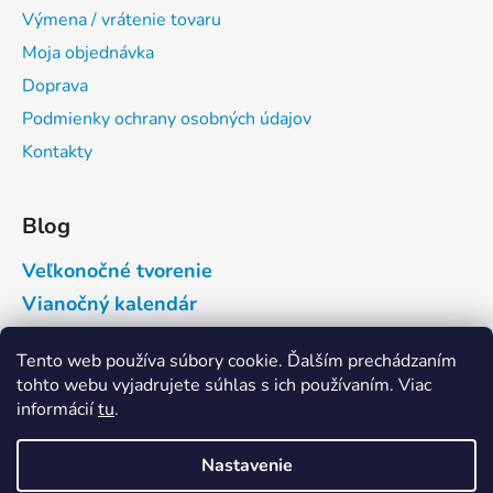
Výmena / vrátenie tovaru
Moja objednávka
Doprava
Podmienky ochrany osobných údajov
Kontakty
Blog
Veľkonočné tvorenie
Vianočný kalendár
Tento web používa súbory cookie. Ďalším prechádzaním
Prijímame online platby
tohto webu vyjadrujete súhlas s ich používaním. Viac
informácií
tu
.
Nastavenie