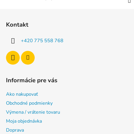
Z
á
Kontakt
p
ä
+420 775 558 768
t
i
e
Informácie pre vás
Ako nakupovať
Obchodné podmienky
Výmena / vrátenie tovaru
Moja objednávka
Doprava