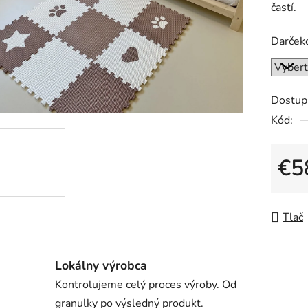
častí.
je
0,0
Darčeko
z
5
hviezdič
Dostup
Kód:
€5
Jedno
Tlač
Lokálny výrobca
Kontrolujeme celý proces výroby. Od
granulky po výsledný produkt.