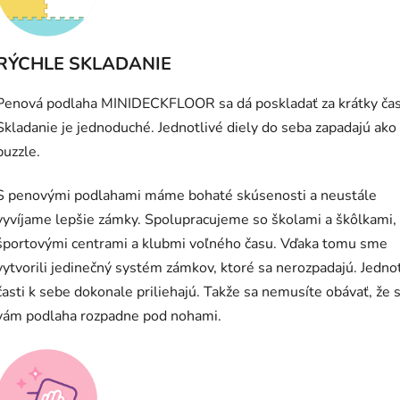
RÝCHLE SKLADANIE
Penová podlaha MINIDECKFLOOR sa dá poskladať za krátky čas
Skladanie je jednoduché. Jednotlivé diely do seba zapadajú ako
puzzle.
S penovými podlahami máme bohaté skúsenosti a neustále
vyvíjame lepšie zámky. Spolupracujeme so školami a škôlkami,
športovými centrami a klubmi voľného času. Vďaka tomu sme
vytvorili jedinečný systém zámkov, ktoré sa nerozpadajú. Jedno
časti k sebe dokonale priliehajú. Takže sa nemusíte obávať, že 
vám podlaha rozpadne pod nohami.