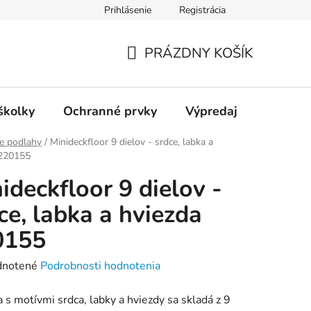
Prihlásenie
Registrácia
ienky ochrany osobných údajov
Kontakty
PRÁZDNY KOŠÍK
NÁKUPNÝ
KOŠÍK
školky
Ochranné prvky
Výpredaj
e podlahy
/
Minideckfloor 9 dielov - srdce, labka a
 220155
ideckfloor 9 dielov -
ce, labka a hviezda
0155
rné
notené
Podrobnosti hodnotenia
enie
 s motívmi srdca, labky a hviezdy sa skladá z 9
tu