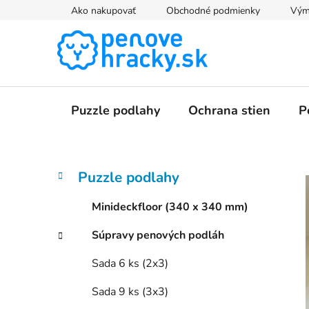
Prejsť
Ako nakupovať
Obchodné podmienky
Výme
na
obsah
Puzzle podlahy
Ochrana stien
P
B
K
Preskočiť
Puzzle podlahy
a
kategórie
o
t
č
Minideckfloor (340 x 340 mm)
e
n
g
Súpravy penových podláh
ý
ó
p
r
Sada 6 ks (2x3)
i
a
e
n
Sada 9 ks (3x3)