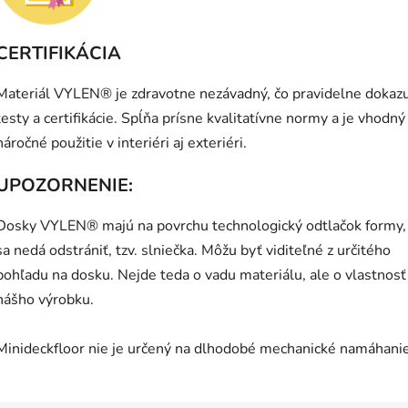
CERTIFIKÁCIA
Materiál VYLEN® je zdravotne nezávadný, čo pravidelne dokaz
testy a certifikácie. Spĺňa prísne kvalitatívne normy a je vhodný
náročné použitie v interiéri aj exteriéri.
UPOZORNENIE:
Dosky VYLEN® majú na povrchu technologický odtlačok formy,
sa nedá odstrániť, tzv. slniečka. Môžu byť viditeľné z určitého
pohľadu na dosku. Nejde teda o vadu materiálu, ale o vlastnosť
nášho výrobku.
Minideckfloor nie je určený na dlhodobé mechanické namáhanie