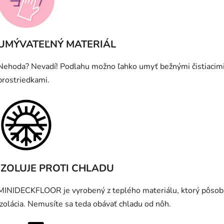
UMÝVATEĽNÝ MATERIÁL
Nehoda? Nevadí! Podlahu možno ľahko umyť bežnými čistiacim
prostriedkami.
IZOLUJE PROTI CHLADU
MINIDECKFLOOR je vyrobený z teplého materiálu, ktorý pôsob
izolácia. Nemusíte sa teda obávať chladu od nôh.