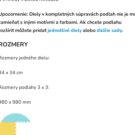
Upozornenie: Diely v kompletných súpravách podlah nie je m
zamieňať s inými motívmi a farbami. Ak chcete podlahu
rozšíriť môžete pridať
jednotlivé diely
alebo
ďalšie sady
.
ROZMERY
Rozmery jedného dielu:
34 x 34 cm
Rozmery podlahy 3 x 3:
980 x 980 mm