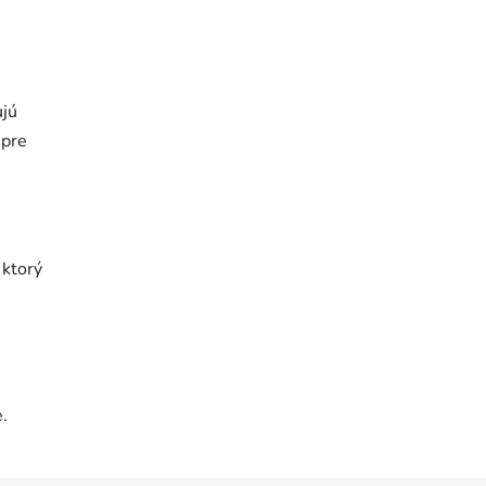
ujú
 pre
 ktorý
.