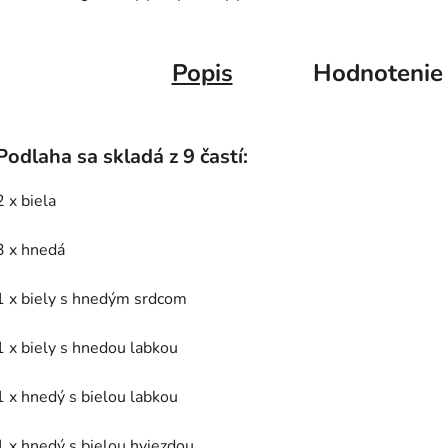
Popis
Hodnotenie
Podlaha sa skladá z 9 častí:
2 x biela
3 x hnedá
1 x biely s hnedým srdcom
1 x biely s hnedou labkou
1 x hnedý s bielou labkou
1 x hnedý s bielou hviezdou