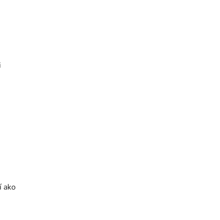
i
í ako