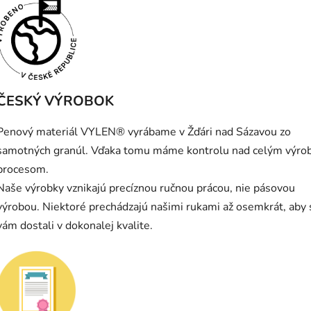
ČESKÝ VÝROBOK
Penový materiál VYLEN® vyrábame v Žďári nad Sázavou zo
samotných granúl. Vďaka tomu máme kontrolu nad celým výr
procesom.
Naše výrobky vznikajú precíznou ručnou prácou, nie pásovou
výrobou. Niektoré prechádzajú našimi rukami až osemkrát, aby 
vám dostali v dokonalej kvalite.