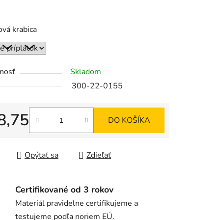
vá krabica
iek.
nosť
Skladom
300-22-0155
8,75
DO KOŠÍKA
tková cena:
Opýtať sa
Zdieľať
Certifikované od 3 rokov
Materiál pravidelne certifikujeme a
testujeme podľa noriem EÚ.