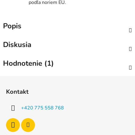
podľa noriem EÚ.
Popis
Diskusia
Hodnotenie (1)
Z
á
Kontakt
p
ä
+420 775 558 768
t
i
e