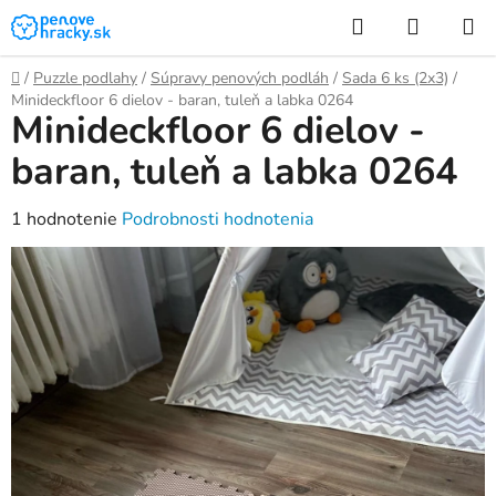
Prejsť
Hľadať
NÁKUP
na
KOŠÍK
obsah
Domov
/
Puzzle podlahy
/
Súpravy penových podláh
/
Sada 6 ks (2x3)
/
Minideckfloor 6 dielov - baran, tuleň a labka 0264
Minideckfloor 6 dielov -
baran, tuleň a labka 0264
Priemerné
1 hodnotenie
Podrobnosti hodnotenia
hodnotenie
produktu
je
5,0
z
5
hviezdičiek.