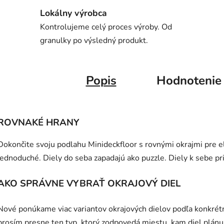
Lokálny výrobca
Kontrolujeme celý proces výroby. Od
granulky po výsledný produkt.
Popis
Hodnotenie
ROVNAKÉ HRANY
Dokončite svoju podlahu Minideckfloor s rovnými okrajmi pre e
jednoduché. Diely do seba zapadajú ako puzzle. Diely k sebe p
AKO SPRÁVNE VYBRAŤ OKRAJOVÝ DIEL
Nové ponúkame viac variantov okrajových dielov podľa konkrét
prosím presne ten typ, ktorý zodpovedá miestu, kam diel plánu