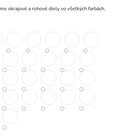
e okrajové a rohové diely vo všetkých farbách.
iek.