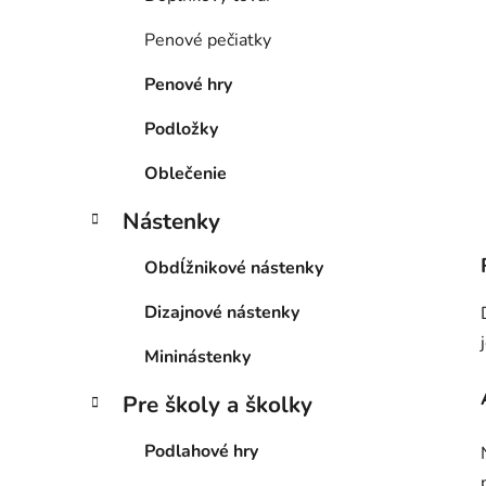
Penové pečiatky
Penové hry
Podložky
Oblečenie
Nástenky
Obdĺžnikové nástenky
Dizajnové nástenky
Mininástenky
Pre školy a školky
Podlahové hry