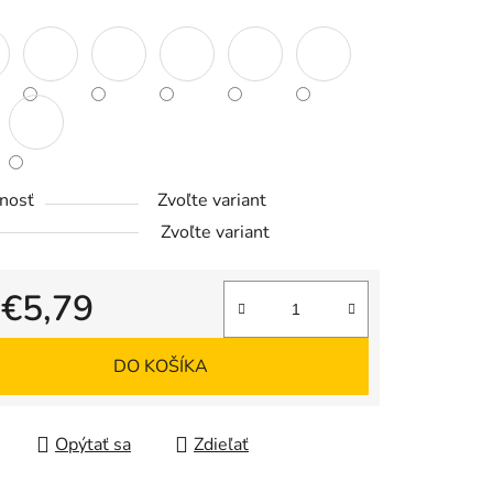
nosť
Zvoľte variant
Zvoľte variant
d
€5,79
tková cena:
DO KOŠÍKA
Opýtať sa
Zdieľať