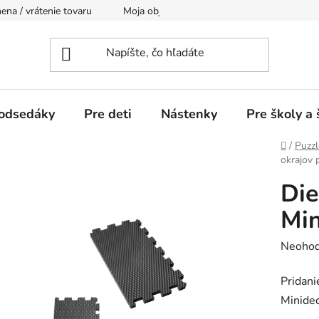
na / vrátenie tovaru
Moja objednávka
Doprava
Podm
odsedáky
Pre deti
Nástenky
Pre školy a 
Domov
/
Puzzl
okrajov 
Die
Min
Prieme
Neohod
hodnot
Pridani
produk
Minidec
je