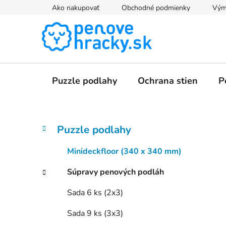
Prejsť
Ako nakupovať
Obchodné podmienky
Výme
na
obsah
Puzzle podlahy
Ochrana stien
P
B
K
Preskočiť
Puzzle podlahy
a
kategórie
o
t
č
Minideckfloor (340 x 340 mm)
e
n
g
Súpravy penových podláh
ý
ó
p
r
Sada 6 ks (2x3)
i
a
e
n
Sada 9 ks (3x3)