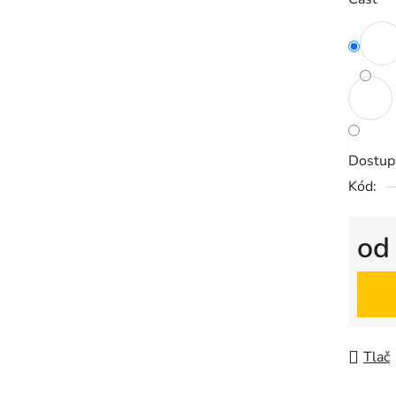
Dostup
Kód:
o
Jedno
Tlač