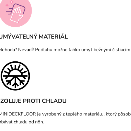
UMÝVATEĽNÝ MATERIÁL
Nehoda? Nevadí! Podlahu možno ľahko umyť bežnými čistiacimi
IZOLUJE PROTI CHLADU
MINIDECKFLOOR je vyrobený z teplého materiálu, ktorý pôsobí 
obávať chladu od nôh.