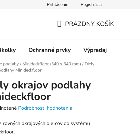
Prihlásenie
Registrácia
ienky ochrany osobných údajov
Kontakty
PRÁZDNY KOŠÍK
NÁKUPNÝ
KOŠÍK
školky
Ochranné prvky
Výpredaj
e podlahy
/
Minideckfloor (340 x 340 mm)
/
Diely
podlahy Minideckfloor
ly okrajov podlahy
ideckfloor
rné
notené
Podrobnosti hodnotenia
enie
e rovných okrajových dielcov do systému
tu
kfloor.