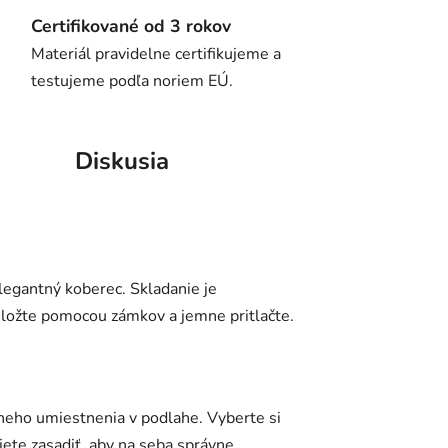
Certifikované od 3 rokov
Materiál pravidelne certifikujeme a
testujeme podľa noriem EÚ.
Diskusia
legantný koberec. Skladanie je
riložte pomocou zámkov a jemne pritlačte.
neho umiestnenia v podlahe. Vyberte si
jete zasadiť, aby na seba správne