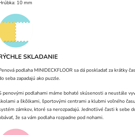
Hrúbka: 10 mm
RÝCHLE SKLADANIE
Penová podlaha MINIDECKFLOOR sa dá poskladať za krátky čas. 
do seba zapadajú ako puzzle.
S penovými podlahami máme bohaté skúsenosti a neustále vyv
školami a škôlkami, športovými centrami a klubmi voľného času
systém zámkov, ktoré sa nerozpadajú. Jednotlivé časti k sebe d
obávať, že sa vám podlaha rozpadne pod nohami.