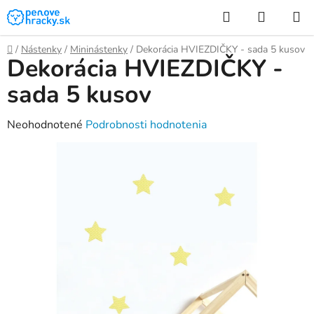
Prejsť
Hľadať
NÁKUP
na
KOŠÍK
obsah
Domov
/
Nástenky
/
Mininástenky
/
Dekorácia HVIEZDIČKY - sada 5 kusov
Dekorácia HVIEZDIČKY -
sada 5 kusov
Priemerné
Neohodnotené
Podrobnosti hodnotenia
hodnotenie
produktu
je
0,0
z
5
hviezdičiek.