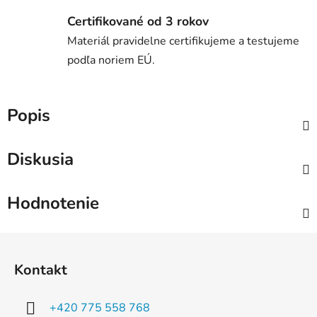
Certifikované od 3 rokov
Materiál pravidelne certifikujeme a testujeme
podľa noriem EÚ.
Popis
Diskusia
Hodnotenie
Z
á
Kontakt
p
ä
+420 775 558 768
t