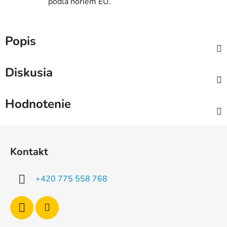
podľa noriem EÚ.
Popis
Diskusia
Hodnotenie
Z
á
Kontakt
p
ä
+420 775 558 768
t
i
e